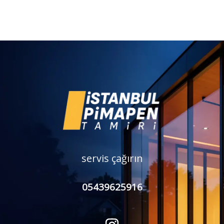
servis çağırın
05439625916
I