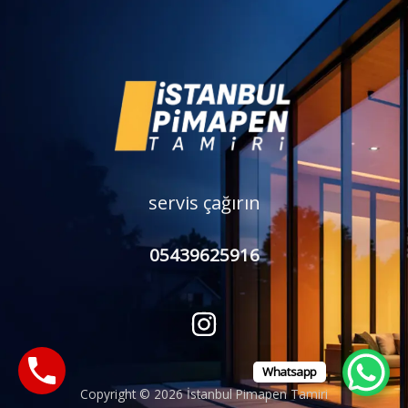
servis çağırın
05439625916
I
n
s
Whatsapp
t
Copyright © 2026 İstanbul Pimapen Tamiri