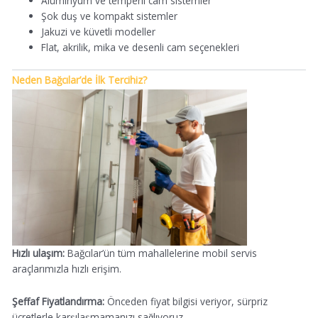
Alüminyum ve temperli cam sistemler
Şok duş ve kompakt sistemler
Jakuzi ve küvetli modeller
Flat, akrilik, mika ve desenli cam seçenekleri
Neden Bağcılar’de İlk Tercihiz?
Hızlı ulaşım:
Bağcılar’ün tüm mahallelerine mobil servis
araçlarımızla hızlı erişim.
Şeffaf Fiyatlandırma:
Önceden fiyat bilgisi veriyor, sürpriz
ücretlerle karşılaşmamanızı sağlıyoruz.