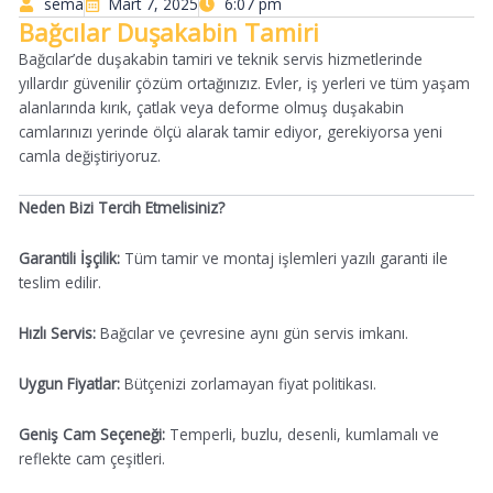
sema
Mart 7, 2025
6:07 pm
Bağcılar Duşakabin Tamiri
Bağcılar’de duşakabin tamiri ve teknik servis hizmetlerinde
yıllardır güvenilir çözüm ortağınızız. Evler, iş yerleri ve tüm yaşam
alanlarında kırık, çatlak veya deforme olmuş duşakabin
camlarınızı yerinde ölçü alarak tamir ediyor, gerekiyorsa yeni
camla değiştiriyoruz.
Neden Bizi Tercih Etmelisiniz?
Garantili İşçilik:
Tüm tamir ve montaj işlemleri yazılı garanti ile
teslim edilir.
Hızlı Servis:
Bağcılar ve çevresine aynı gün servis imkanı.
Uygun Fiyatlar:
Bütçenizi zorlamayan fiyat politikası.
Geniş Cam Seçeneği:
Temperli, buzlu, desenli, kumlamalı ve
reflekte cam çeşitleri.