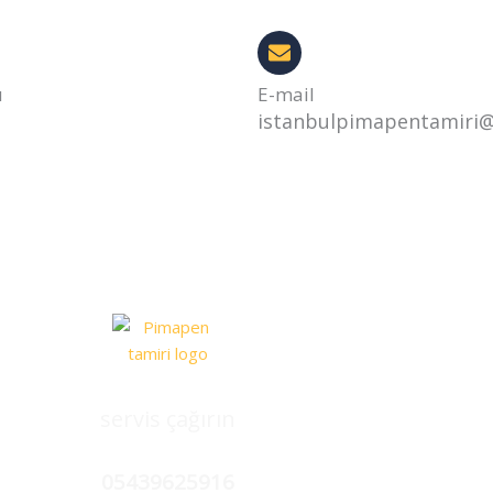
u
E-mail
istanbulpimapentamiri
servis çağırın
05439625916