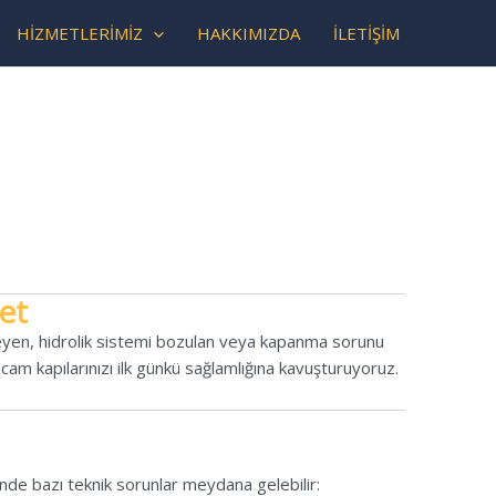
HİZMETLERİMİZ
HAKKIMIZDA
İLETİŞİM
et
şeyen, hidrolik sistemi bozulan veya kapanma sorunu
am kapılarınızı ilk günkü sağlamlığına kavuşturuyoruz.
nde bazı teknik sorunlar meydana gelebilir: