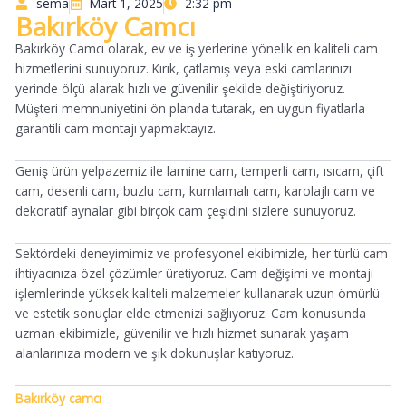
sema
Mart 1, 2025
2:32 pm
Bakırköy Camcı
Bakırköy Camcı olarak, ev ve iş yerlerine yönelik en kaliteli cam
hizmetlerini sunuyoruz. Kırık, çatlamış veya eski camlarınızı
yerinde ölçü alarak hızlı ve güvenilir şekilde değiştiriyoruz.
Müşteri memnuniyetini ön planda tutarak, en uygun fiyatlarla
garantili cam montajı yapmaktayız.
Geniş ürün yelpazemiz ile lamine cam, temperli cam, ısıcam, çift
cam, desenli cam, buzlu cam, kumlamalı cam, karolajlı cam ve
dekoratif aynalar gibi birçok cam çeşidini sizlere sunuyoruz.
Sektördeki deneyimimiz ve profesyonel ekibimizle, her türlü cam
ihtiyacınıza özel çözümler üretiyoruz. Cam değişimi ve montajı
işlemlerinde yüksek kaliteli malzemeler kullanarak uzun ömürlü
ve estetik sonuçlar elde etmenizi sağlıyoruz. Cam konusunda
uzman ekibimizle, güvenilir ve hızlı hizmet sunarak yaşam
alanlarınıza modern ve şık dokunuşlar katıyoruz.
Bakırköy camcı