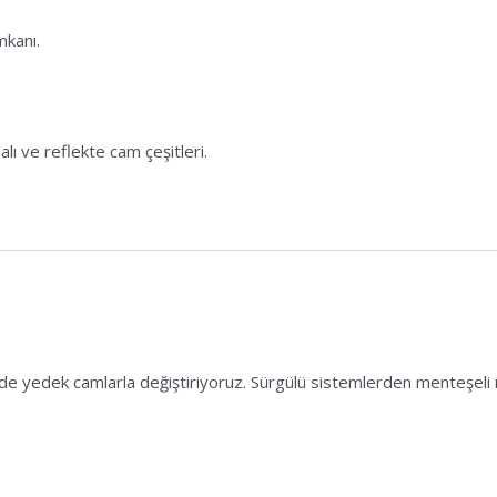
mkanı.
lı ve reflekte cam çeşitleri.
litede yedek camlarla değiştiriyoruz. Sürgülü sistemlerden menteşel