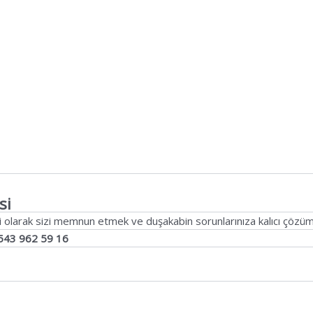
si
i olarak sizi memnun etmek ve duşakabin sorunlarınıza kalıcı çözüm
543 962 59 16