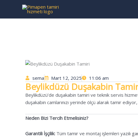
İçeriğe
atla
sema
Mart 12, 2025
11:06 am
Beylikdüzü Duşakabin Tamir
Beylikdüzü’de duşakabin tamiri ve teknik servis hizmetl
duşakabin camlarınızı yerinde ölçü alarak tamir ediyor,
Neden Bizi Tercih Etmelisiniz?
Garantili İşçilik:
Tüm tamir ve montaj işlemleri yazılı garan