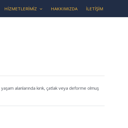
HİZMETLERİMİZ
HAKKIMIZDA
İLETİŞİM
üm yaşam alanlarında kırık, çatlak veya deforme olmuş