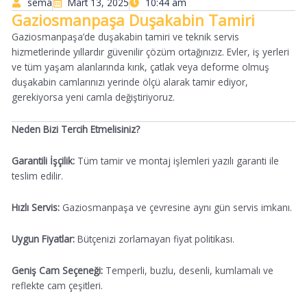
sema
Mart 13, 2025
10:44 am
Gaziosmanpaşa Duşakabin Tamiri
Gaziosmanpaşa’de duşakabin tamiri ve teknik servis
hizmetlerinde yıllardır güvenilir çözüm ortağınızız. Evler, iş yerleri
ve tüm yaşam alanlarında kırık, çatlak veya deforme olmuş
duşakabin camlarınızı yerinde ölçü alarak tamir ediyor,
gerekiyorsa yeni camla değiştiriyoruz.
Neden Bizi Tercih Etmelisiniz?
Garantili İşçilik:
Tüm tamir ve montaj işlemleri yazılı garanti ile
teslim edilir.
Hızlı Servis:
Gaziosmanpaşa ve çevresine aynı gün servis imkanı.
Uygun Fiyatlar:
Bütçenizi zorlamayan fiyat politikası.
Geniş Cam Seçeneği:
Temperli, buzlu, desenli, kumlamalı ve
reflekte cam çeşitleri.