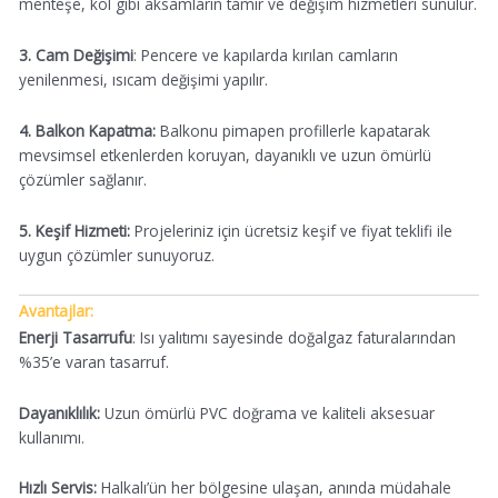
menteşe, kol gibi aksamların tamir ve değişim hizmetleri sunulur.
3. Cam Değişimi
: Pencere ve kapılarda kırılan camların
yenilenmesi, ısıcam değişimi yapılır.
4. Balkon Kapatma:
Balkonu pimapen profillerle kapatarak
mevsimsel etkenlerden koruyan, dayanıklı ve uzun ömürlü
çözümler sağlanır.
5. Keşif Hizmeti:
Projeleriniz için ücretsiz keşif ve fiyat teklifi ile
uygun çözümler sunuyoruz.
Avantajlar:
Enerji Tasarrufu
: Isı yalıtımı sayesinde doğalgaz faturalarından
%35’e varan tasarruf.
Dayanıklılık:
Uzun ömürlü PVC doğrama ve kaliteli aksesuar
kullanımı.
Hızlı Servis:
Halkalı’ün her bölgesine ulaşan, anında müdahale