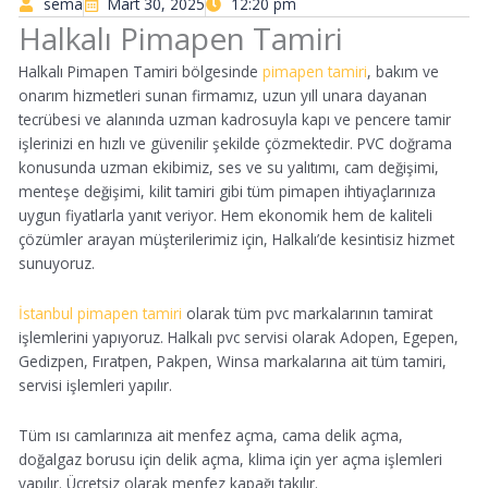
sema
Mart 30, 2025
12:20 pm
Halkalı Pimapen Tamiri
Halkalı Pimapen Tamiri bölgesinde
pimapen tamiri
, bakım ve
onarım hizmetleri sunan firmamız, uzun yıll unara dayanan
tecrübesi ve alanında uzman kadrosuyla kapı ve pencere tamir
işlerinizi en hızlı ve güvenilir şekilde çözmektedir. PVC doğrama
konusunda uzman ekibimiz, ses ve su yalıtımı, cam değişimi,
menteşe değişimi, kilit tamiri gibi tüm pimapen ihtiyaçlarınıza
uygun fiyatlarla yanıt veriyor. Hem ekonomik hem de kaliteli
çözümler arayan müşterilerimiz için, Halkalı’de kesintisiz hizmet
sunuyoruz.
İstanbul pimapen tamiri
olarak tüm pvc markalarının tamirat
işlemlerini yapıyoruz. Halkalı pvc servisi olarak Adopen, Egepen,
Gedizpen, Fıratpen, Pakpen, Winsa markalarına ait tüm tamiri,
servisi işlemleri yapılır.
Tüm ısı camlarınıza ait menfez açma, cama delik açma,
doğalgaz borusu için delik açma, klima için yer açma işlemleri
yapılır. Ücretsiz olarak menfez kapağı takılır.