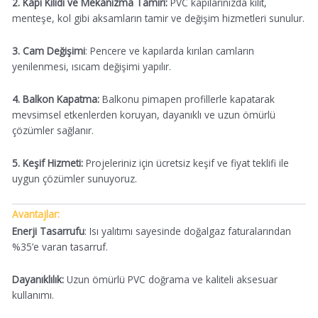
2. Kapı Kilidi ve Mekanizma Tamiri:
PVC kapılarınızda kilit,
menteşe, kol gibi aksamların tamir ve değişim hizmetleri sunulur.
3. Cam Değişimi
: Pencere ve kapılarda kırılan camların
yenilenmesi, ısıcam değişimi yapılır.
4. Balkon Kapatma:
Balkonu pimapen profillerle kapatarak
mevsimsel etkenlerden koruyan, dayanıklı ve uzun ömürlü
çözümler sağlanır.
5. Keşif Hizmeti:
Projeleriniz için ücretsiz keşif ve fiyat teklifi ile
uygun çözümler sunuyoruz.
Avantajlar:
Enerji Tasarrufu
: Isı yalıtımı sayesinde doğalgaz faturalarından
%35’e varan tasarruf.
Dayanıklılık:
Uzun ömürlü PVC doğrama ve kaliteli aksesuar
kullanımı.