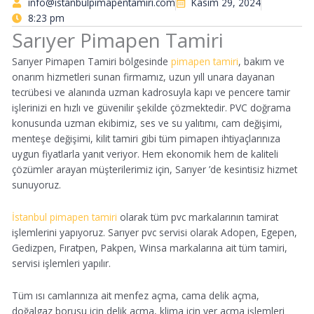
info@istanbulpimapentamiri.com
Kasım 29, 2024
8:23 pm
Sarıyer Pimapen Tamiri
Sarıyer Pimapen Tamiri bölgesinde
pimapen tamiri
, bakım ve
onarım hizmetleri sunan firmamız, uzun yıll unara dayanan
tecrübesi ve alanında uzman kadrosuyla kapı ve pencere tamir
işlerinizi en hızlı ve güvenilir şekilde çözmektedir. PVC doğrama
konusunda uzman ekibimiz, ses ve su yalıtımı, cam değişimi,
menteşe değişimi, kilit tamiri gibi tüm pimapen ihtiyaçlarınıza
uygun fiyatlarla yanıt veriyor. Hem ekonomik hem de kaliteli
çözümler arayan müşterilerimiz için, Sarıyer ’de kesintisiz hizmet
sunuyoruz.
İstanbul pimapen tamiri
olarak tüm pvc markalarının tamirat
işlemlerini yapıyoruz. Sarıyer pvc servisi olarak Adopen, Egepen,
Gedizpen, Fıratpen, Pakpen, Winsa markalarına ait tüm tamiri,
servisi işlemleri yapılır.
Tüm ısı camlarınıza ait menfez açma, cama delik açma,
doğalgaz borusu için delik açma, klima için yer açma işlemleri