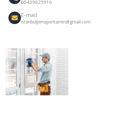
05439625916
E-mail
istanbulpimapentamiri@gmail.com