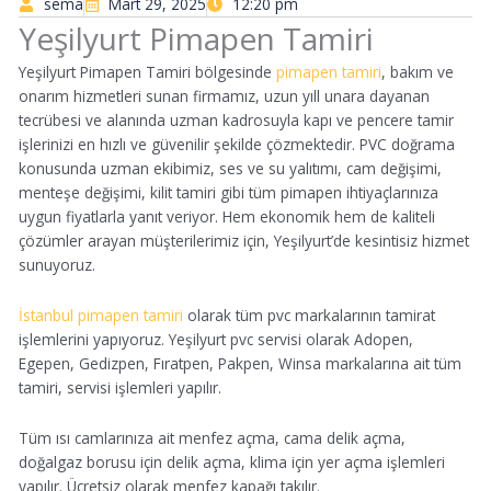
sema
Mart 29, 2025
12:20 pm
Yeşilyurt Pimapen Tamiri
Yeşilyurt Pimapen Tamiri bölgesinde
pimapen tamiri
, bakım ve
onarım hizmetleri sunan firmamız, uzun yıll unara dayanan
tecrübesi ve alanında uzman kadrosuyla kapı ve pencere tamir
işlerinizi en hızlı ve güvenilir şekilde çözmektedir. PVC doğrama
konusunda uzman ekibimiz, ses ve su yalıtımı, cam değişimi,
menteşe değişimi, kilit tamiri gibi tüm pimapen ihtiyaçlarınıza
uygun fiyatlarla yanıt veriyor. Hem ekonomik hem de kaliteli
çözümler arayan müşterilerimiz için, Yeşilyurt’de kesintisiz hizmet
sunuyoruz.
İstanbul pimapen tamiri
olarak tüm pvc markalarının tamirat
işlemlerini yapıyoruz. Yeşilyurt pvc servisi olarak Adopen,
Egepen, Gedizpen, Fıratpen, Pakpen, Winsa markalarına ait tüm
tamiri, servisi işlemleri yapılır.
Tüm ısı camlarınıza ait menfez açma, cama delik açma,
doğalgaz borusu için delik açma, klima için yer açma işlemleri
yapılır. Ücretsiz olarak menfez kapağı takılır.