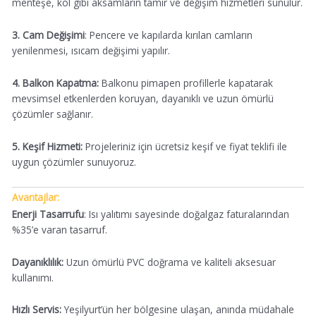
menteşe, kol gibi aksamların tamir ve değişim hizmetleri sunulur.
3. Cam Değişimi
: Pencere ve kapılarda kırılan camların
yenilenmesi, ısıcam değişimi yapılır.
4. Balkon Kapatma:
Balkonu pimapen profillerle kapatarak
mevsimsel etkenlerden koruyan, dayanıklı ve uzun ömürlü
çözümler sağlanır.
5. Keşif Hizmeti:
Projeleriniz için ücretsiz keşif ve fiyat teklifi ile
uygun çözümler sunuyoruz.
Avantajlar:
Enerji Tasarrufu
: Isı yalıtımı sayesinde doğalgaz faturalarından
%35’e varan tasarruf.
Dayanıklılık:
Uzun ömürlü PVC doğrama ve kaliteli aksesuar
kullanımı.
Hızlı Servis:
Yeşilyurt’ün her bölgesine ulaşan, anında müdahale